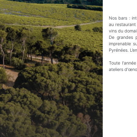
Nos bars : int
au restaurant
vins du domai
De grandes po
imprenable su
Pyrénées. L’en
Toute l'anné
ateliers d'œno